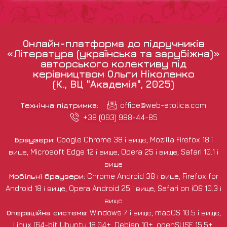
Онлайн-платформа до підручників
«Література (українська та зарубіжна)»
авторського колективу під
керівництвом Ольги Ніколенко
(К., ВЦ "Академія", 2025)
Технічна підтримка:
office@web-stolica.com
+38 (093) 988-44-85
Браузери:
Google Chrome 38 і вище, Mozilla Firefox 18 і
вище, Microsoft Edge 12 і вище, Opera 25 і вище, Safari 10.1 і
вище
Мобільні браузери:
Chrome Android 38 і вище, Firefox for
Android 18 і вище, Opera Android 25 і вище, Safari on iOS 10.3 і
вище
Операційна система:
Windows 7 і вище, macOS 10.5 і вище,
Linux (64-bit Ubuntu 18.04+, Debian 10+, openSUSE 15.5+,