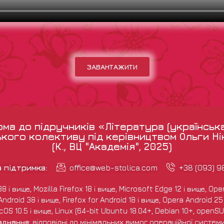
ЗАВАНТАЖИТИ
а до підручників «Література (українськ
кого колективу під керівництвом Ольги Н
(К., ВЦ "Академія", 2025)
а підтримка:
office@web-stolica.com
+38 (093) 
і вище, Mozilla Firefox 18 і вище, Microsoft Edge 12 і вище, Opera
droid 38 і вище, Firefox for Android 18 і вище, Opera Android 25 і
S 10.5 і вище, Linux (64-bit Ubuntu 18.04+, Debian 10+, openSUS
аднання:
відповідні до мінімальних вимог операційної систем