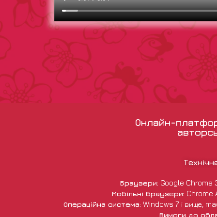
Онлайн-платформ
авторсь
Технічн
Браузери:
Google Chrome 38 
Мобільні браузери:
Chrome An
Операційна система:
Windows 7 і вище, macO
Вимоги до обл