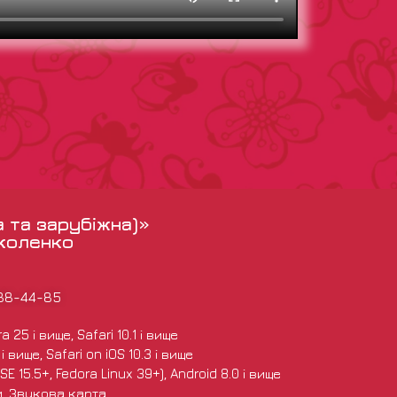
а та зарубіжна)»
іколенко
988-44-85
 25 і вище, Safari 10.1 і вище
 вище, Safari on iOS 10.3 і вище
E 15.5+, Fedora Linux 39+), Android 8.0 і вище
и, Звукова карта