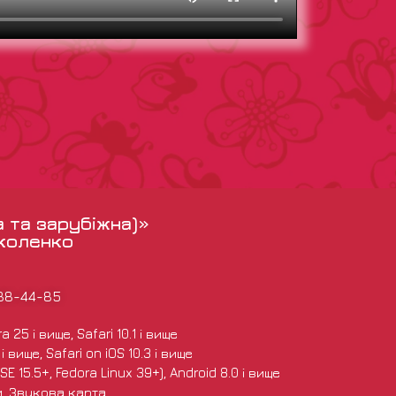
а та зарубіжна)»
іколенко
988-44-85
 25 і вище, Safari 10.1 і вище
 вище, Safari on iOS 10.3 і вище
E 15.5+, Fedora Linux 39+), Android 8.0 і вище
и, Звукова карта