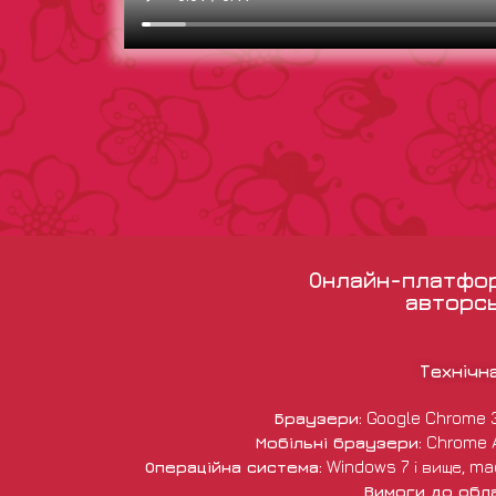
Онлайн-платформ
авторсь
Технічн
Браузери:
Google Chrome 38 
Мобільні браузери:
Chrome An
Операційна система:
Windows 7 і вище, macO
Вимоги до обл