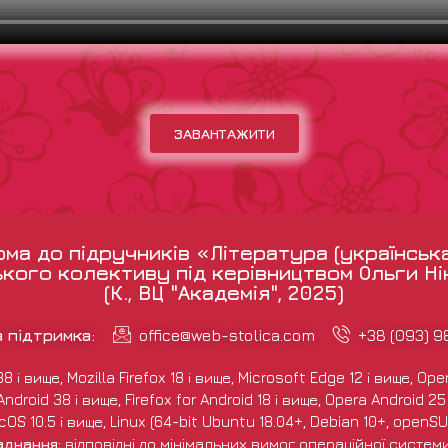
ЗАВАНТАЖИТИ
а до підручників «Література (українськ
кого колективу під керівництвом Ольги Н
(К., ВЦ "Академія", 2025)
а підтримка:
office@web-stolica.com
+38 (093) 
і вище, Mozilla Firefox 18 і вище, Microsoft Edge 12 і вище, Opera
droid 38 і вище, Firefox for Android 18 і вище, Opera Android 25 і
S 10.5 і вище, Linux (64-bit Ubuntu 18.04+, Debian 10+, openSUS
аднання:
відповідні до мінімальних вимог операційної систем