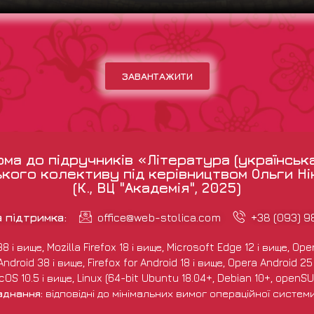
ЗАВАНТАЖИТИ
а до підручників «Література (українськ
кого колективу під керівництвом Ольги Н
(К., ВЦ "Академія", 2025)
а підтримка:
office@web-stolica.com
+38 (093) 
і вище, Mozilla Firefox 18 і вище, Microsoft Edge 12 і вище, Opera
droid 38 і вище, Firefox for Android 18 і вище, Opera Android 25 і
S 10.5 і вище, Linux (64-bit Ubuntu 18.04+, Debian 10+, openSUS
аднання:
відповідні до мінімальних вимог операційної систем