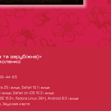
а та зарубіжна)»
іколенко
988-44-85
 25 і вище, Safari 10.1 і вище
 вище, Safari on iOS 10.3 і вище
E 15.5+, Fedora Linux 39+), Android 8.0 і вище
и, Звукова карта