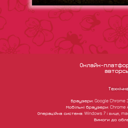
Онлайн-платформ
авторсь
Технічн
Браузери:
Google Chrome 38 
Мобільні браузери:
Chrome An
Операційна система:
Windows 7 і вище, macO
Вимоги до обл