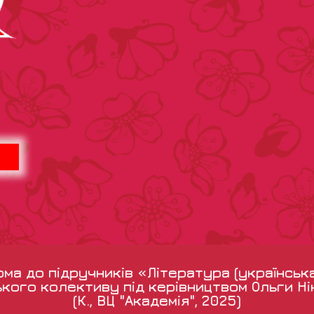
а до підручників «Література (українськ
кого колективу під керівництвом Ольги Н
(К., ВЦ "Академія", 2025)