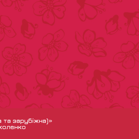
а та зарубіжна)»
іколенко