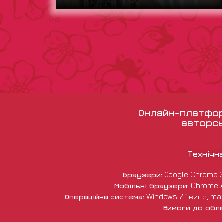
Онлайн-платформ
авторсь
Технічн
Браузери:
Google Chrome 38 
Мобільні браузери:
Chrome An
Операційна система:
Windows 7 і вище, macO
Вимоги до обл