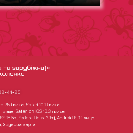
а та зарубіжна)»
іколенко
988-44-85
 25 і вище, Safari 10.1 і вище
 вище, Safari on iOS 10.3 і вище
E 15.5+, Fedora Linux 39+), Android 8.0 і вище
и, Звукова карта