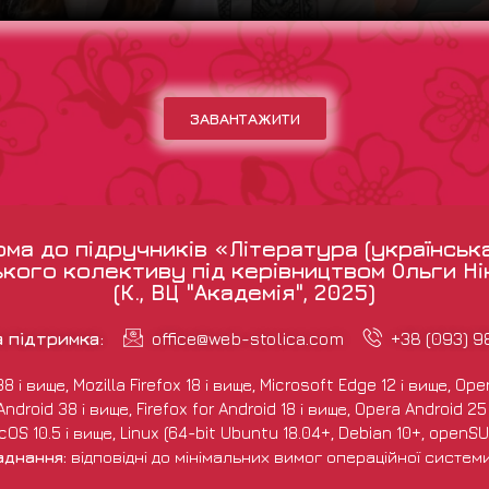
ЗАВАНТАЖИТИ
а до підручників «Література (українськ
кого колективу під керівництвом Ольги Н
(К., ВЦ "Академія", 2025)
а підтримка:
office@web-stolica.com
+38 (093) 
і вище, Mozilla Firefox 18 і вище, Microsoft Edge 12 і вище, Opera
droid 38 і вище, Firefox for Android 18 і вище, Opera Android 25 і
S 10.5 і вище, Linux (64-bit Ubuntu 18.04+, Debian 10+, openSUS
аднання:
відповідні до мінімальних вимог операційної систем