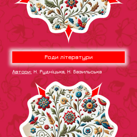
Роди літератури
Автори:
Н. Рудніцька, Н. Базильська