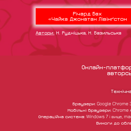
Річард Бах
«Чайка Джонатан Лівінґстон
Автори:
Н. Рудніцька, Н. Базильська
Онлайн-платформ
авторсь
Технічн
Браузери:
Google Chrome 38 
Мобільні браузери:
Chrome An
Операційна система:
Windows 7 і вище, macO
Вимоги до обл