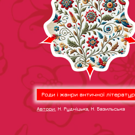
Роди і жанри античної літерату
Автори:
Н. Рудніцька, Н. Базильська