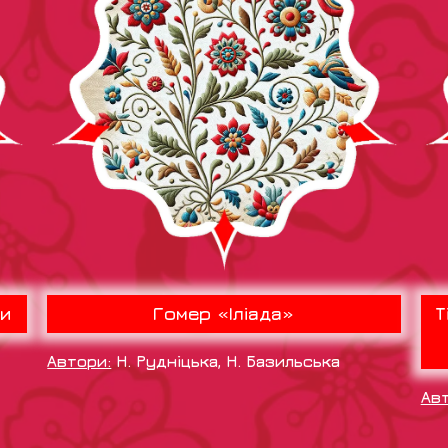
ри
Гомер «Іліада»
Т
Автори:
Н. Рудніцька, Н. Базильська
Ав