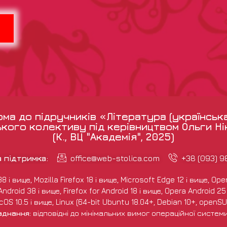
а до підручників «Література (українськ
кого колективу під керівництвом Ольги Н
(К., ВЦ "Академія", 2025)
а підтримка:
office@web-stolica.com
+38 (093) 
і вище, Mozilla Firefox 18 і вище, Microsoft Edge 12 і вище, Opera
droid 38 і вище, Firefox for Android 18 і вище, Opera Android 25 і
S 10.5 і вище, Linux (64-bit Ubuntu 18.04+, Debian 10+, openSUS
аднання:
відповідні до мінімальних вимог операційної систем