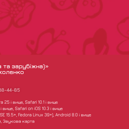
а та зарубіжна)»
іколенко
988-44-85
 25 і вище, Safari 10.1 і вище
 вище, Safari on iOS 10.3 і вище
E 15.5+, Fedora Linux 39+), Android 8.0 і вище
и, Звукова карта