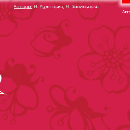
Автори:
Н. Рудніцька, Н. Базильська
Ав