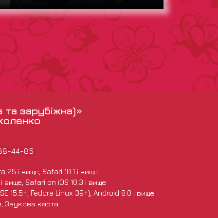
а та зарубіжна)»
іколенко
988-44-85
 25 і вище, Safari 10.1 і вище
 вище, Safari on iOS 10.3 і вище
E 15.5+, Fedora Linux 39+), Android 8.0 і вище
и, Звукова карта