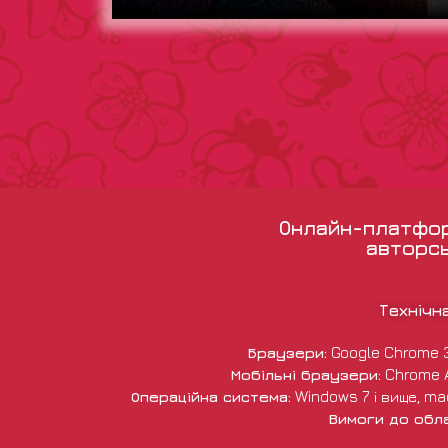
Онлайн-платформ
авторсь
Технічн
Браузери:
Google Chrome 38 
Мобільні браузери:
Chrome An
Операційна система:
Windows 7 і вище, macO
Вимоги до обл