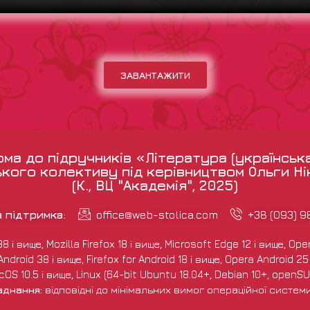
ЗАВАНТАЖИТИ
а до підручників «Література (українськ
кого колективу під керівництвом Ольги Н
(К., ВЦ "Академія", 2025)
а підтримка:
office@web-stolica.com
+38 (093) 
і вище, Mozilla Firefox 18 і вище, Microsoft Edge 12 і вище, Opera
droid 38 і вище, Firefox for Android 18 і вище, Opera Android 25 і
S 10.5 і вище, Linux (64-bit Ubuntu 18.04+, Debian 10+, openSUS
аднання:
відповідні до мінімальних вимог операційної систем