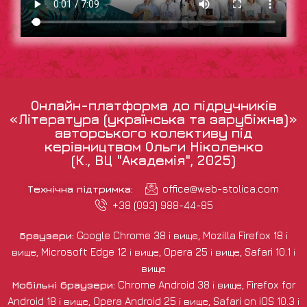
Онлайн-платформа до підручників
«Література (українська та зарубіжна)»
авторського колективу під
керівництвом Ольги Ніколенко
(К., ВЦ "Академія", 2025)
Технічна підтримка:
office@web-stolica.com
+38 (093) 988-44-85
Браузери:
Google Chrome 38 і вище, Mozilla Firefox 18 і
вище, Microsoft Edge 12 і вище, Opera 25 і вище, Safari 10.1 і
вище
Мобільні браузери:
Chrome Android 38 і вище, Firefox for
Android 18 і вище, Opera Android 25 і вище, Safari on iOS 10.3 і