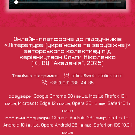
Онлайн-платформа до підручників
«Література (українська та зарубіжна)»
авторського колективу під
керівництвом Ольги Ніколенко
(К., ВЦ "Академія", 2025)
Технічна підтримка:
office@web-stolica.com
+38 (093) 988-44-85
Браузери:
Google Chrome 38 і вище, Mozilla Firefox 18 і
вище, Microsoft Edge 12 і вище, Opera 25 і вище, Safari 10.1 і
вище
Мобільні браузери:
Chrome Android 38 і вище, Firefox for
Android 18 і вище, Opera Android 25 і вище, Safari on iOS 10.3 і
вище