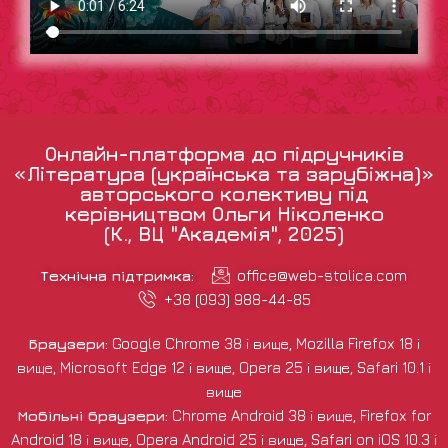
Онлайн-платформа до підручників
«Література (українська та зарубіжна)»
авторського колективу під
керівництвом Ольги Ніколенко
(К., ВЦ "Академія", 2025)
Технічна підтримка:
office@web-stolica.com
+38 (093) 988-44-85
Браузери:
Google Chrome 38 і вище, Mozilla Firefox 18 і
вище, Microsoft Edge 12 і вище, Opera 25 і вище, Safari 10.1 і
вище
Мобільні браузери:
Chrome Android 38 і вище, Firefox for
Android 18 і вище, Opera Android 25 і вище, Safari on iOS 10.3 і