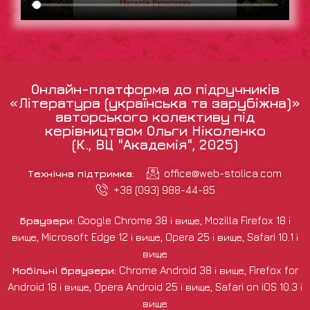
Онлайн-платформа до підручників
«Література (українська та зарубіжна)»
авторського колективу під
керівництвом Ольги Ніколенко
(К., ВЦ "Академія", 2025)
Технічна підтримка:
office@web-stolica.com
+38 (093) 988-44-85
Браузери:
Google Chrome 38 і вище, Mozilla Firefox 18 і
вище, Microsoft Edge 12 і вище, Opera 25 і вище, Safari 10.1 і
вище
Мобільні браузери:
Chrome Android 38 і вище, Firefox for
Android 18 і вище, Opera Android 25 і вище, Safari on iOS 10.3 і
вище