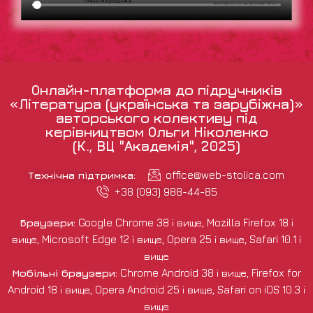
Онлайн-платформа до підручників
«Література (українська та зарубіжна)»
авторського колективу під
керівництвом Ольги Ніколенко
(К., ВЦ "Академія", 2025)
Технічна підтримка:
office@web-stolica.com
+38 (093) 988-44-85
Браузери:
Google Chrome 38 і вище, Mozilla Firefox 18 і
вище, Microsoft Edge 12 і вище, Opera 25 і вище, Safari 10.1 і
вище
Мобільні браузери:
Chrome Android 38 і вище, Firefox for
Android 18 і вище, Opera Android 25 і вище, Safari on iOS 10.3 і
вище